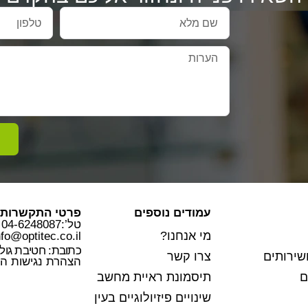
עמודים נוספים
פרטי התקשרות
טל’:04-6248087
מי אנחנו?
nfo@optitec.co.il
כתובת: חטיבת גולני 23 חד
שירותים
צרו קשר
הצהרת נגישות ה
ם
תיסמונת ראיית מחשב
שינויים פיזיולוגיים בעין