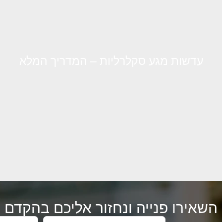
עדשות מגע סקלרליות – המדריך המלא
השאירו פנייה ונחזור אליכם בהקדם