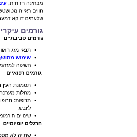
מבחינה חזותית,
עינ
חווים ראייה מטושטש
שלעתים דווקא דמעת 
גורמים עיקריי
גורמים סביבתיים
תנאי מזג האווי
שימוש ממושך
חשיפה למזהמים
גורמים רפואיים
תסמונת העין ה
מחלות מערכתיו
תרופות: תרופות
ליובש.
שינויים הורמונ
הרגלים יומיומיים
שתייה לא מספק