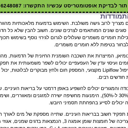
ור לבדיקת אופטומטריסט עכשיו! התקשרו: 04-6248087
התמודדות
ים מצריך לרוב גישה משולבת. השימוש בדמעות מלאכותיות מהווה
סוגים שונים המותאמים לצרכים שונים. חשוב להבין שלא כל הד
כילות חומרים משמרים שעלולים לגרום לגירוי נוסף בשימוש תכוף
לבחור בטיפות ללא חומרים משמרים.
ומיאן, המייצרות את השכבה השומנית החיונית של הדמעות, מהו
מים ועיסוי עדין של העפעפיים יכולים לשפר משמעותית את תפקו
במקרים מסוימים, טיפול Lipiflow מקצועי, המספק חום ולחץ מבוקרים לבלוטות
חודשים רבים.
דה והמגורים יכולים להשפיע באופן דרמטי על בריאות העיניים. 
מתאימה בחדר (בין 30% ל-50%), הימנעות מחשיפה ישירה למזגנים ומאווררי
 יכולים לסייע בהפחתת תסמיני היובש.
תפקיד חשוב בבריאות העיניים. שתייה מספקת של מים לאורך הי
על הידרציה כללית. צריכה של חומצות שומן אומגה 3, הנמצאות בדגי