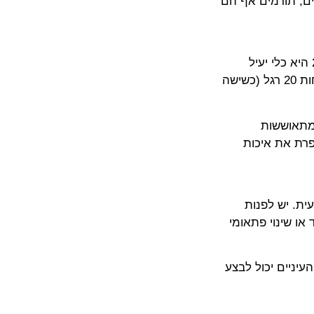
C, כמו ירקות כתומים וירוקים, תורמים אף הם
אימוץ הרגלי עבודה בריאים הוא מפתח להפחתת העומס על העיניים. שיטת 20-20-20 היא כלי יעיל
במיוחד: כל 20 דקות, מומלץ להביט למשך 20 שניות על עצם הנמצא במרחק של לפחות 20 רגל (כשישה
ומתאוששות
רת את איכות
ית. יש לפנות
ו שינוי פתאומי
עיניים יכול לבצע